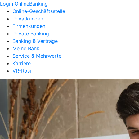
Login OnlineBanking
Online-Geschäftsstelle
Privatkunden
Firmenkunden
Private Banking
Banking & Verträge
Meine Bank
Service & Mehrwerte
Karriere
VR-Rosi