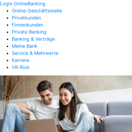
Login OnlineBanking
Online-Geschäftsstelle
Privatkunden
Firmenkunden
Private Banking
Banking & Verträge
Meine Bank
Service & Mehrwerte
Karriere
VR-Rosi