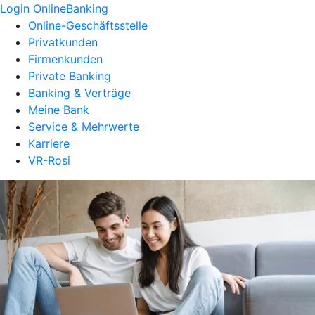
Login OnlineBanking
Online-Geschäftsstelle
Privatkunden
Firmenkunden
Private Banking
Banking & Verträge
Meine Bank
Service & Mehrwerte
Karriere
VR-Rosi