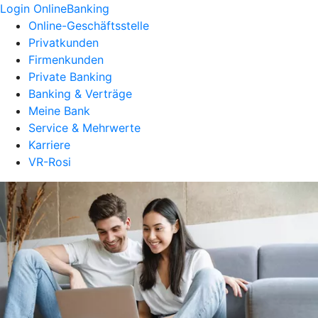
Login OnlineBanking
Online-Geschäftsstelle
Privatkunden
Firmenkunden
Private Banking
Banking & Verträge
Meine Bank
Service & Mehrwerte
Karriere
VR-Rosi