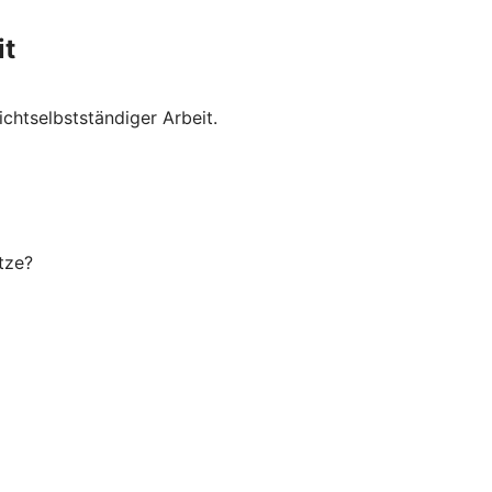
it
chtselbstständiger Arbeit.
tze?