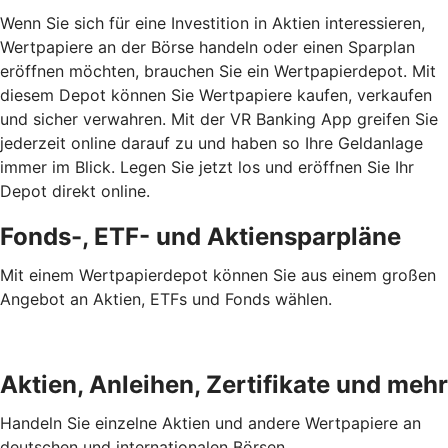
Wenn Sie sich für eine Investition in Aktien interessieren,
Wertpapiere an der Börse handeln oder einen Sparplan
eröffnen möchten, brauchen Sie ein Wertpapierdepot. Mit
diesem Depot können Sie Wertpapiere kaufen, verkaufen
und sicher verwahren. Mit der VR Banking App greifen Sie
jederzeit online darauf zu und haben so Ihre Geldanlage
immer im Blick. Legen Sie jetzt los und eröffnen Sie Ihr
Depot direkt online.
Fonds-, ETF- und Aktiensparpläne
Mit einem Wertpapierdepot können Sie aus einem großen
Angebot an Aktien, ETFs und Fonds wählen.
Aktien, Anleihen, Zertifikate und mehr
Handeln Sie einzelne Aktien und andere Wertpapiere an
deutschen und internationalen Börsen.