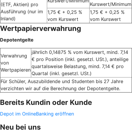
Kurswert/Minimum
Kurswert/Minimum
(ETF, Aktien) pro
Ausführung (nur im
1,75 € + 0,25 %
1,75 € + 0,25 %
Inland)
vom Kurswert
vom Kurswert
Wertpapierverwahrung
Depotentgelte
jährlich 0,14875 % vom Kurswert, mind. 7,14
Verwahrung
€ pro Position (inkl. gesetzl. USt.), anteilige
von
quartalsweise Belastung, mind. 7,14 € pro
Wertpapieren
Quartal (inkl. gesetzl. USt.)
Für Schüler, Auszubildende und Studenten bis 27 Jahre
verzichten wir auf die Berechnung der Depotentgelte.
Bereits Kundin oder Kunde
Depot im OnlineBanking eröffnen
Neu bei uns