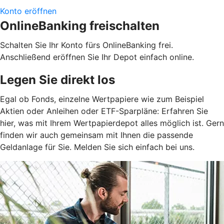
Konto eröffnen
OnlineBanking freischalten
Schalten Sie Ihr Konto fürs OnlineBanking frei.
Anschließend eröffnen Sie Ihr Depot einfach online.
Legen Sie direkt los
Egal ob Fonds, einzelne Wertpapiere wie zum Beispiel
Aktien oder Anleihen oder ETF-Sparpläne: Erfahren Sie
hier, was mit Ihrem Wertpapierdepot alles möglich ist. Gern
finden wir auch gemeinsam mit Ihnen die passende
Geldanlage für Sie. Melden Sie sich einfach bei uns.