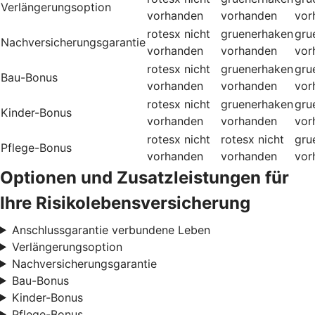
Verlängerungsoption
vorhanden
vorhanden
vor
rotesx
nicht
gruenerhaken
gru
Nachversicherungsgarantie
vorhanden
vorhanden
vor
rotesx
nicht
gruenerhaken
gru
Bau-Bonus
vorhanden
vorhanden
vor
rotesx
nicht
gruenerhaken
gru
Kinder-Bonus
vorhanden
vorhanden
vor
rotesx
nicht
rotesx
nicht
gru
Pflege-Bonus
vorhanden
vorhanden
vor
Optionen und Zusatzleistungen für
Ihre Risikolebensversicherung
Anschlussgarantie verbundene Leben
Verlängerungsoption
Nachversicherungsgarantie
Bau-Bonus
Kinder-Bonus
Pflege-Bonus