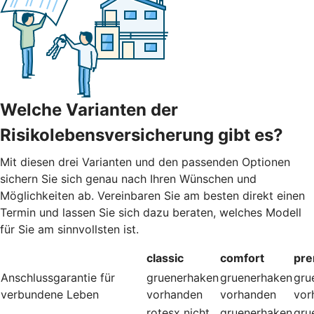
Welche Varianten der
Risikolebensversicherung gibt es?
Mit diesen drei Varianten und den passenden Optionen
sichern Sie sich genau nach Ihren Wünschen und
Möglichkeiten ab. Vereinbaren Sie am besten direkt einen
Termin und lassen Sie sich dazu beraten, welches Modell
für Sie am sinnvollsten ist.
classic
comfort
pr
Anschlussgarantie für
gruenerhaken
gruenerhaken
gru
verbundene Leben
vorhanden
vorhanden
vor
rotesx
nicht
gruenerhaken
gru