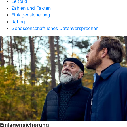
Leitbild
Zahlen und Fakten
Einlagensicherung
Rating
Genossenschaftliches Datenversprechen
Einlagensicherung