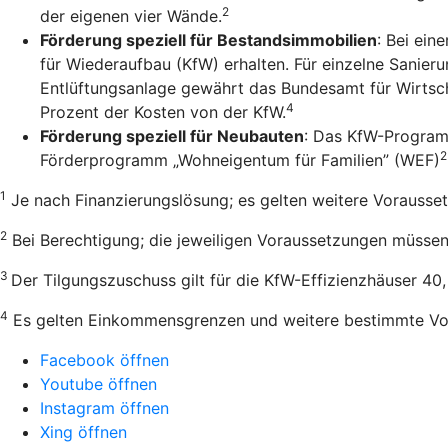
2
der eigenen vier Wände.
Förderung speziell für Bestandsimmobilien
: Bei ein
für Wiederaufbau (KfW) erhalten. Für einzelne Sanie
Entlüftungsanlage gewährt das Bundesamt für Wirtsch
4
Prozent der Kosten von der KfW.
Förderung speziell für Neubauten
: Das KfW-Program
2
Förderprogramm „Wohneigentum für Familien” (WEF)
1
Je nach Finanzierungslösung; es gelten weitere Vorausse
2
Bei Berechtigung; die jeweiligen Voraussetzungen müssen e
3
Der Tilgungszuschuss gilt für die KfW-Effizienzhäuser 40
4
Es gelten Einkommensgrenzen und weitere bestimmte Vo
Facebook öffnen
Youtube öffnen
Instagram öffnen
Xing öffnen