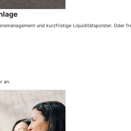
nlage
nsmanagement und kurzfristige Liquiditätspolster. Oder freu
r an.